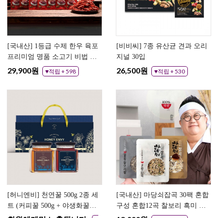
[국내산] 1등급 수제 한우 육포
[비비씨] 7종 유산균 견과 오리
프리미엄 명품 소고기 비법 육
지널 30입
포 우가네
29,900원
26,500원
♥적립 + 598
♥적립 + 530
[허니엔비] 천연꿀 500g 2종 세
[국내산] 마당쇠잡곡 30팩 혼합
트 (커피꿀 500g + 야생화꿀
구성 혼합12곡 찰보리 흑미 현
500g)
미