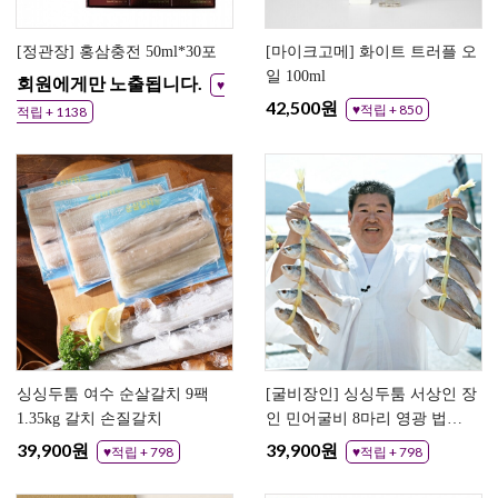
[정관장] 홍삼충전 50ml*30포
[마이크고메] 화이트 트러플 오
일 100ml
회원에게만 노출됩니다.
♥
42,500원
♥적립 + 850
적립 + 1138
싱싱두툼 여수 순살갈치 9팩
[굴비장인] 싱싱두툼 서상인 장
1.35kg 갈치 손질갈치
인 민어굴비 8마리 영광 법성
포 명품 민어 굴비
39,900원
39,900원
♥적립 + 798
♥적립 + 798