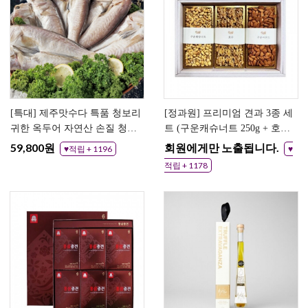
[특대] 제주맛수다 특품 청보리
[정과원] 프리미엄 견과 3종 세
귀한 옥두어 자연산 손질 청보
트 (구운캐슈너트 250g + 호두
리 옥두어 5팩
200g + 구운아몬드 290g)
59,800원
회원에게만 노출됩니다.
♥적립 + 1196
♥
적립 + 1178