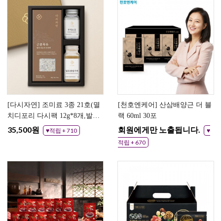
[다시자연] 조미료 3종 21호(멸
[천호엔케어] 산삼배양근 더 블
치디포리 다시팩 12g*8개,발효
랙 60ml 30포
시즈닝 95g*1개,한식소금
35,500원
회원에게만 노출됩니다.
♥적립 + 710
♥
100g*1개)
적립 + 670