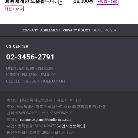
회원에게만 노출됩니다.
18,000원
♥
♥적립 + 360
적립 + 450
COMPANY
AGREEMENT
PRIVACY POLICY
GUIDE
PC VER
CS CENTER
02-3456-2791
OPEN : AM 10:00 ~ PM 05:00
LUNCH : PM 12:00 ~ PM 01:00
CLOSED : SAT, SUN, HOLIDAY OFF
회사명
:
(주)스튜디오엠앤씨
| 대표자
:
이태경
주소
:
서울특별시 마포구 상암산로 82 (SBS 프리즘 타워) 17충
전화
:
02-6938-2193
| 팩스
:
02-6938-2199
이메일
:
commerce.planet@studio-mnc.com
사업자등록번호
:
512-81-26477
[사업자정보확인]
통신판매업신고번호
:
2025-서울강서-1387