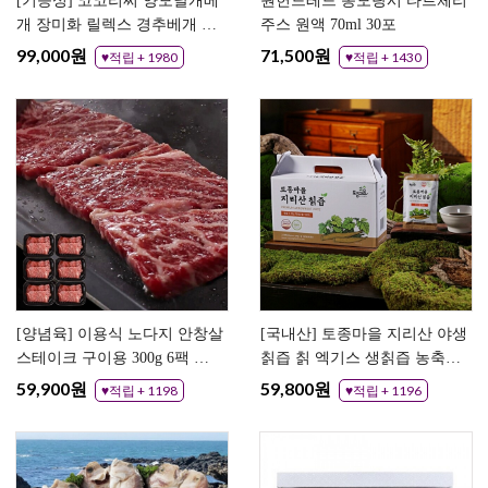
[기능성] 코코리찌 양모날개베
원헌드레드 몽모랑시 타트체리
개 장미화 릴렉스 경추베개 숙
주스 원액 70ml 30포
면 구스다운필 양모 베개
99,000원
71,500원
♥적립 + 1980
♥적립 + 1430
[양념육] 이용식 노다지 안창살
[국내산] 토종마을 지리산 야생
스테이크 구이용 300g 6팩 쇠
칡즙 칡 엑기스 생칡즙 농축액
고기 양념 스테이크고기
60포
59,900원
59,800원
♥적립 + 1198
♥적립 + 1196