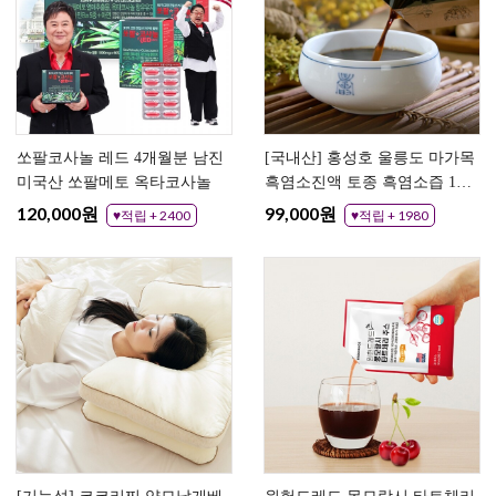
쏘팔코사놀 레드 4개월분 남진
[국내산] 홍성호 울릉도 마가목
미국산 쏘팔메토 옥타코사놀
흑염소진액 토종 흑염소즙 1개
월분 보양 흑염소엑기스
120,000원
99,000원
♥적립 + 2400
♥적립 + 1980