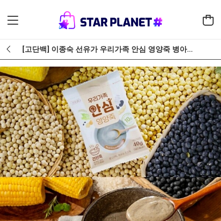
[고단백] 이종숙 선유가 우리가족 안심 영양죽 병아리콩 대두 저당 간편죽 영양죽