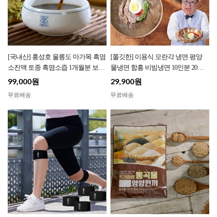
[국내산] 홍성호 울릉도 마가목 흑염
[쫄깃한] 이용식 모란각 냉면 평양
소진액 토종 흑염소즙 1개월분 보양
물냉면 함흥 비빔냉면 10인분 20인
흑염소엑기스
분
99,000원
29,900원
무료배송
무료배송