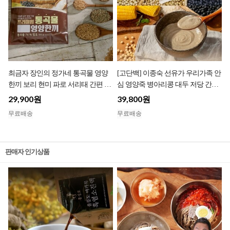
최금자 장인의 정가네 통곡물 영양
[고단백] 이종숙 선유가 우리가족 안
한끼 보리 현미 파로 서리태 간편 한
심 영양죽 병아리콩 대두 저당 간편
끼
죽 영양죽
29,900원
39,800원
무료배송
무료배송
판매자 인기상품