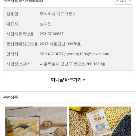
판매자 정보 - 애드크로스
자세히
상호명
주식회사 애드크로스
대표자
심재민
사업자등록번호
293-87-00637
통신판매신고번호
2017-서울강남-00678호
연락처
02-3412-3077 / woong1206@naver.com
사업장 소재지
서울특별시 강남구 광평로 280 1839호
미니샵 바로가기 >
관련상품