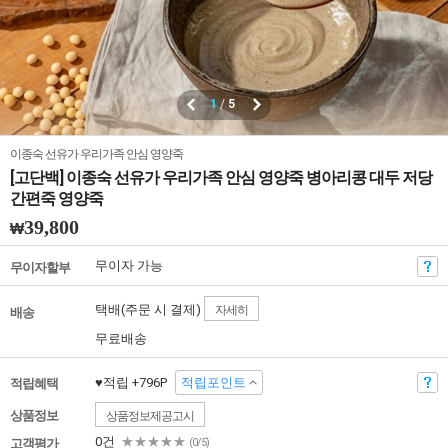
1
/
5
이종숙 선유가 우리가족 안심 영양죽
[고단백] 이종숙 선유가 우리가족 안심 영양죽 병아리콩 대두 저당
간편죽 영양죽
39,800
₩
무이자 가능
무이자할부
택배(주문 시 결제)
자세히
배송
무료배송
♥적립 +796P
적립포인트
적립혜택
상품정보
상품정보제공고시
0건
★★★★★
고객평가
(0/5)