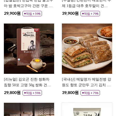
[껍질없는] 한입쏙 한입 꿀고구
[무설탕] 간편한끼 대호한끼 수
마 밤 호박고구마 간편 구운 꿀
제 1등급 대추 호두말이 건강
고구마
식 영양 간식 정과
29,900원
39,900원
♥적립 + 598
♥적립 + 798
[리뉴얼] 김오곤 진한 쌍화차
[국내산] 메밀명가 메밀전병 강
침향 50포 고명 50g 쌍화 건강
원도 향토 군만두 고기 김치 메
차 한방 전통차
밀전병
29,800원
39,800원
♥적립 + 596
♥적립 + 796