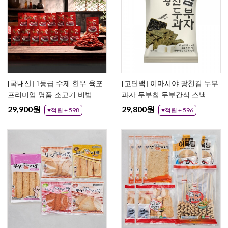
[국내산] 1등급 수제 한우 육포
[고단백] 이마시야 광천김 두부
프리미엄 명품 소고기 비법 육
과자 두부칩 두부간식 스낵 다
포 우가네
이어트과자 18봉
29,900원
29,800원
♥적립 + 598
♥적립 + 596