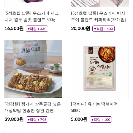
[5성호텔 납품] 우즈커피 시그
[5성호텔 납품] 우즈커피 따사
니처 원두 벨벳 블렌드 500g
로이 블렌드 커피티백(25개입)
(분쇄도 선택)
16,500원
20,000원
♥적립 + 330
♥적립 + 400
[건강한] 정가네 상주곶감 넣은
[떡찌니] 유기농 떡볶이떡
개성약밥 한종만 장인 간편식
500G
찹쌀 전통 약밥
39,800원
5,000원
♥적립 + 796
♥적립 + 100