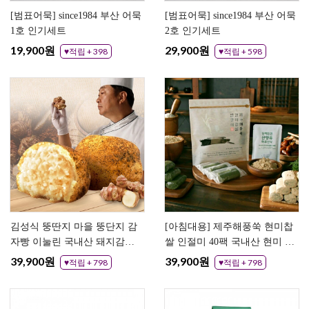
[범표어묵] since1984 부산 어묵
[범표어묵] since1984 부산 어묵
1호 인기세트
2호 인기세트
19,900원
29,900원
♥적립 + 398
♥적립 + 598
김성식 뚱딴지 마을 뚱단지 감
[아침대용] 제주해풍쑥 현미찹
자빵 이눌린 국내산 돼지감자
쌀 인절미 40팩 국내산 현미 찹
반죽 구운 담백한 감자 앙금 빵
쌀 콩고물 쑥인절미
39,900원
39,900원
♥적립 + 798
♥적립 + 798