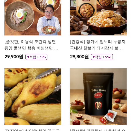
[쫄깃한] 이용식 모란각 냉면
[건강식] 정가네 찰보리 누룽지
평양 물냉면 함흥 비빔냉면 10
국내산 찰보리 돼지감자 보리
인분 20인분
백미 숭늉 누릉지
29,900원
29,800원
♥적립 + 598
♥적립 + 596