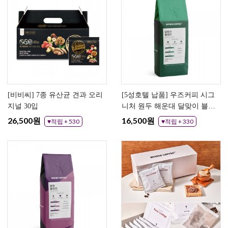
[비비씨] 7종 유산균 견과 오리
[5성호텔 납품] 우즈커피 시그
지널 30입
니처 원두 해운대 달맞이 블렌
드 500g (분쇄도 선택)
26,500원
16,500원
♥적립 + 530
♥적립 + 330