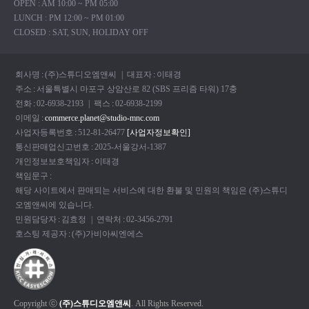
OPEN : AM 10:00 ~ PM 05:00
LUNCH : PM 12:00 ~ PM 01:00
CLOSED : SAT, SUN, HOLIDAY OFF
회사명
:
(주)스튜디오엠앤씨
| 대표자
:
이태경
주소
:
서울특별시 마포구 상암산로 82 (SBS 프리즘 타워) 17충
전화
:
02-6938-2193
| 팩스
:
02-6938-2199
이메일
:
commerce.planet@studio-mnc.com
사업자등록번호
:
512-81-26477
[사업자정보확인]
통신판매업신고번호
:
2025-서울강서-1387
개인정보보호책임자
:
이태경
책임문구
:
해당 사이트에서 판매되는 서비스에 대한 환불 및 민원의 책임은 (주)스튜디
오엠앤씨에 있습니다.
민원담당자
:
김효정
| 연락처
:
02-3456-2791
호스팅 제공자
:
(주)가비아씨엔에스
Copyright ⓒ
(주)스튜디오엠앤씨
. All Rights Reserved.