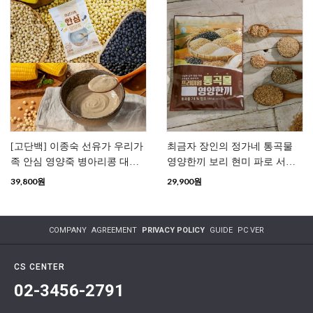
[고단백] 이종숙 선유가 우리가
최금자 장인의 정가네 통곡물
족 안심 영양죽 병아리콩 대두
영양한끼 보리 현미 파로 서리
저당 간편죽 영양죽
태 간편 한끼
39,800
원
29,900
원
COMPANY
AGREEMENT
PRIVACY POLICY
GUIDE
PC VER
CS CENTER
02-3456-2791