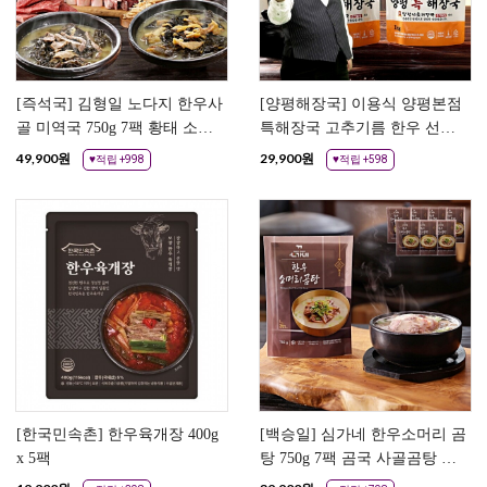
[즉석국] 김형일 노다지 한우사
[양평해장국] 이용식 양평본점
골 미역국 750g 7팩 황태 소고
특해장국 고추기름 한우 선지
기 미역국
탕 내장국
49,900
원
29,900
원
♥적립 +998
♥적립 +598
[한국민속촌] 한우육개장 400g
[백승일] 심가네 한우소머리 곰
x 5팩
탕 750g 7팩 곰국 사골곰탕 소
머리국밥 즉석국