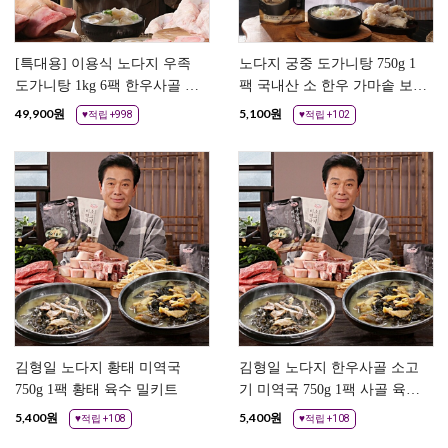
[특대용] 이용식 노다지 우족
노다지 궁중 도가니탕 750g 1
도가니탕 1kg 6팩 한우사골 스
팩 국내산 소 한우 가마솥 보양
지 우족 즉석국
식 즉석국 곰탕 설렁탕 도가니
49,900
원
5,100
원
♥적립 +998
♥적립 +102
탕
김형일 노다지 황태 미역국
김형일 노다지 한우사골 소고
750g 1팩 황태 육수 밀키트
기 미역국 750g 1팩 사골 육수
밀키트
5,400
원
5,400
원
♥적립 +108
♥적립 +108