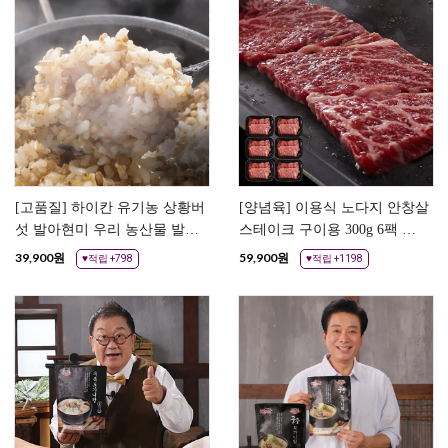
[고품질] 하이칸 유기농 상황버
[양념육] 이용식 노다지 안창살
섯 발아현미 우리 농산물 발아
스테이크 구이용 300g 6팩 쇠
현미쌀
고기 양념 스테이크고기
39,900
원
59,900
원
♥적립 +798
♥적립 +1198