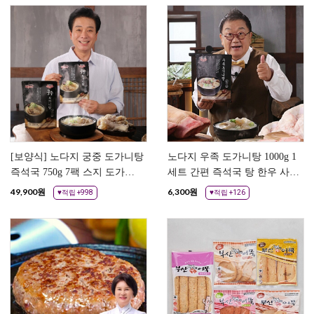
[보양식] 노다지 궁중 도가니탕
노다지 우족 도가니탕 1000g 1
즉석국 750g 7팩 스지 도가니
세트 간편 즉석국 탕 한우 사골
사골육수 레토르트
육수 곰탕 곰국 설렁탕
49,900
원
6,300
원
♥적립 +998
♥적립 +126