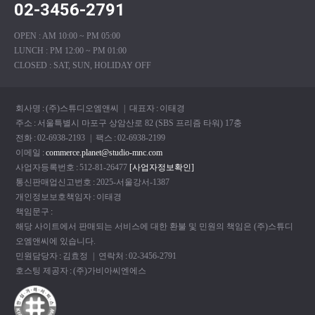
02-3456-2791
OPEN : AM 10:00 ~ PM 05:00
LUNCH : PM 12:00 ~ PM 01:00
CLOSED : SAT, SUN, HOLIDAY OFF
회사명
:
(주)스튜디오엠앤씨
| 대표자
:
이태경
주소
:
서울특별시 마포구 상암산로 82 (SBS 프리즘 타워) 17충
전화
:
02-6938-2193
| 팩스
:
02-6938-2199
이메일
:
commerce.planet@studio-mnc.com
사업자등록번호
:
512-81-26477
[사업자정보확인]
통신판매업신고번호
:
2025-서울강서-1387
개인정보보호책임자
:
이태경
책임문구
:
해당 사이트에서 판매되는 서비스에 대한 환불 및 민원의 책임은 (주)스튜디
오엠앤씨에 있습니다.
민원담당자
:
김효정
| 연락처
:
02-3456-2791
호스팅 제공자
:
(주)가비아씨엔에스