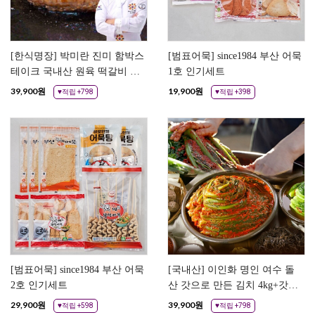
[한식명장] 박미란 진미 함박스
[범표어묵] since1984 부산 어묵
테이크 국내산 원육 떡갈비 28
1호 인기세트
개 햄버거스테이크
39,900
원
19,900
원
♥적립 +798
♥적립 +398
[범표어묵] since1984 부산 어묵
[국내산] 이인화 명인 여수 돌
2호 인기세트
산 갓으로 만든 김치 4kg+갓물
김치 1kg
29,900
원
39,900
원
♥적립 +598
♥적립 +798