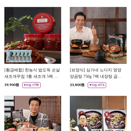
[황금배합] 한농식 밥도둑 순살
[보양식] 심가네 노다지 영양
새조개무침 3통 새조개 5팩 손
양곰탕 750g 7팩 내장탕 곱창
질 자연산 새조개 조개살
전골 한우사골 곰탕 즉석국
39,900
원
23,800
원
♥적립 +798
♥적립 +476