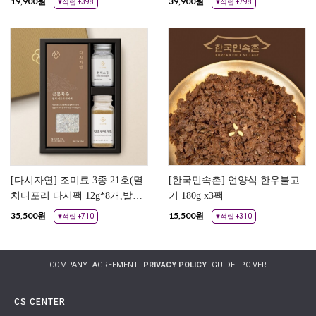
19,900
원
39,900
원
♥적립 +398
♥적립 +798
[다시자연] 조미료 3종 21호(멸
[한국민속촌] 언양식 한우불고
치디포리 다시팩 12g*8개,발효
기 180g x3팩
시즈닝 95g*1개,한식소금
35,500
원
15,500
원
♥적립 +710
♥적립 +310
100g*1개)
COMPANY
AGREEMENT
PRIVACY POLICY
GUIDE
PC VER
CS CENTER