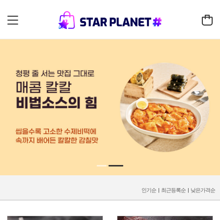
인기순
|
최근등록순
|
낮은가격순