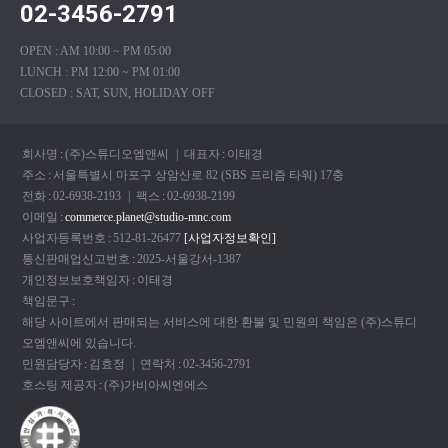
02-3456-2791
OPEN : AM 10:00 ~ PM 05:00
LUNCH : PM 12:00 ~ PM 01:00
CLOSED : SAT, SUN, HOLIDAY OFF
회사명
:
(주)스튜디오엠앤씨
| 대표자
:
이태경
주소
:
서울특별시 마포구 상암산로 82 (SBS 프리즘 타워) 17충
전화
:
02-6938-2193
| 팩스
:
02-6938-2199
이메일
:
commerce.planet@studio-mnc.com
사업자등록번호
:
512-81-26477
[사업자정보확인]
통신판매업신고번호
:
2025-서울강서-1387
개인정보보호책임자
:
이태경
책임문구
:
해당 사이트에서 판매되는 서비스에 대한 환불 및 민원의 책임은 (주)스튜디
오엠앤씨에 있습니다.
민원담당자
:
김효정
| 연락처
:
02-3456-2791
호스팅 제공자
:
(주)가비아씨엔에스