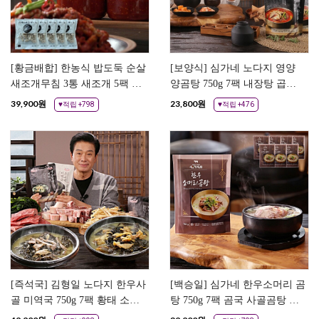
[황금배합] 한농식 밥도둑 순살
[보양식] 심가네 노다지 영양
새조개무침 3통 새조개 5팩 손
양곰탕 750g 7팩 내장탕 곱창
질 자연산 새조개 조개살
전골 한우사골 곰탕 즉석국
39,900
원
23,800
원
♥적립 +798
♥적립 +476
[즉석국] 김형일 노다지 한우사
[백승일] 심가네 한우소머리 곰
골 미역국 750g 7팩 황태 소고
탕 750g 7팩 곰국 사골곰탕 소
기 미역국
머리국밥 즉석국