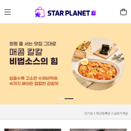
인기순
|
최근등록순
|
낮은가격순