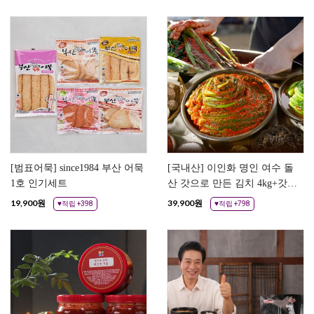
[범표어묵] since1984 부산 어묵
[국내산] 이인화 명인 여수 돌
1호 인기세트
산 갓으로 만든 김치 4kg+갓물
김치 1kg
19,900
원
39,900
원
♥적립 +398
♥적립 +798