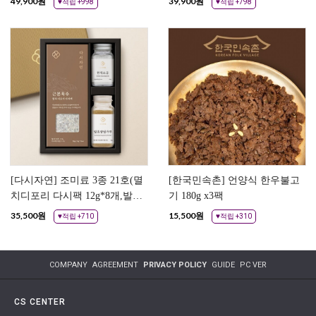
49,900
원
39,900
원
♥적립 +998
♥적립 +798
[다시자연] 조미료 3종 21호(멸
[한국민속촌] 언양식 한우불고
치디포리 다시팩 12g*8개,발효
기 180g x3팩
시즈닝 95g*1개,한식소금
35,500
원
15,500
원
♥적립 +710
♥적립 +310
100g*1개)
COMPANY
AGREEMENT
PRIVACY POLICY
GUIDE
PC VER
CS CENTER