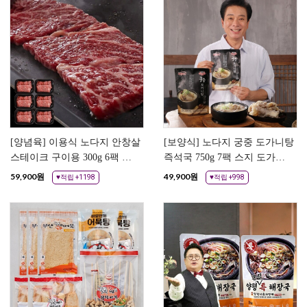
[양념육] 이용식 노다지 안창살
[보양식] 노다지 궁중 도가니탕
스테이크 구이용 300g 6팩 쇠
즉석국 750g 7팩 스지 도가니
고기 양념 스테이크고기
사골육수 레토르트
59,900
원
49,900
원
♥적립 +1198
♥적립 +998