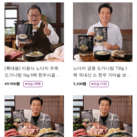
[특대용] 이용식 노다지 우족
노다지 궁중 도가니탕 750g 1
도가니탕 1kg 6팩 한우사골 스
팩 국내산 소 한우 가마솥 보양
지 우족 즉석국
식 즉석국 곰탕 설렁탕 도가니
49,900
원
5,100
원
♥적립 +998
♥적립 +102
탕