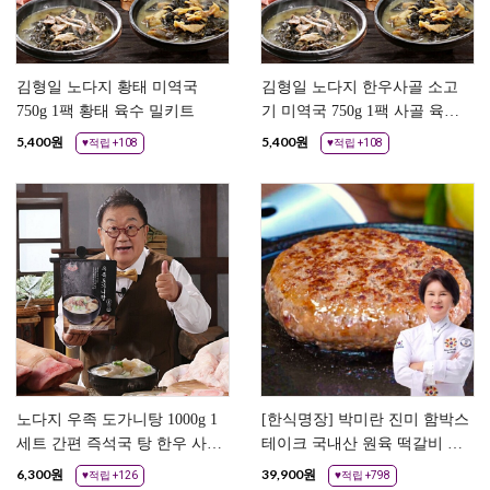
김형일 노다지 황태 미역국
김형일 노다지 한우사골 소고
750g 1팩 황태 육수 밀키트
기 미역국 750g 1팩 사골 육수
밀키트
5,400
원
5,400
원
♥적립 +108
♥적립 +108
노다지 우족 도가니탕 1000g 1
[한식명장] 박미란 진미 함박스
세트 간편 즉석국 탕 한우 사골
테이크 국내산 원육 떡갈비 28
육수 곰탕 곰국 설렁탕
개 햄버거스테이크
6,300
원
39,900
원
♥적립 +126
♥적립 +798