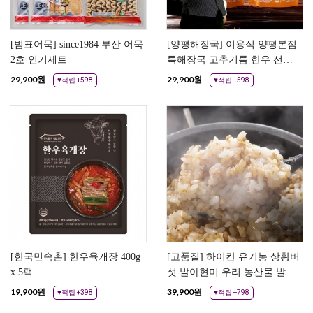
[범표어묵] since1984 부산 어묵
[양평해장국] 이용식 양평본점
2호 인기세트
특해장국 고추기름 한우 선지
탕 내장국
29,900
원
29,900
원
♥적립 +598
♥적립 +598
[한국민속촌] 한우육개장 400g
[고품질] 하이칸 유기농 상황버
x 5팩
섯 발아현미 우리 농산물 발아
현미쌀
19,900
원
39,900
원
♥적립 +398
♥적립 +798